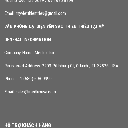
Hotline:
096 139 2689
/
094 676 8899
Email:
myvietthientrieu@gmail.com
VĂN PHÒNG ĐẠI DIỆN YẾN SÀO THIÊN TRIỀU TẠI MỸ
GENERAL INFORMATION
Company Name: Medlux Inc
Registered Address: 2209 Pittsburg Ct, Orlando, FL 32826, USA
Phone: +1 (689) 698-9999
Email: sales@medluxusa.com
HỖ TRỢ KHÁCH HÀNG