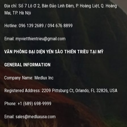
Địa chỉ: Số 7 Lô Ơ 2, Bán Đảo Linh Đàm, P. Hoàng Liệt, Q. Hoàng
Mai, TP. Hà Nội
Hotline:
096 139 2689
/
094 676 8899
Email:
myvietthientrieu@gmail.com
VĂN PHÒNG ĐẠI DIỆN YẾN SÀO THIÊN TRIỀU TẠI MỸ
GENERAL INFORMATION
Company Name: Medlux Inc
Registered Address: 2209 Pittsburg Ct, Orlando, FL 32826, USA
Phone: +1 (689) 698-9999
Email: sales@medluxusa.com