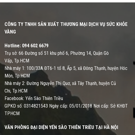
CÔNG TY TNHH SẢN XUẤT THƯƠNG MẠI DỊCH VỤ SỨC KHỎE
VÀNG
Hotline:
094 602 6679
Trụ sở: 66 Đường số 51 khu phố 6, Phường 14, Quận Gò
Vấp, Tp.HCM
Nhà máy 1: 100/33A ĐT6-1 tổ 8, Ấp 5, xã Đông Thạnh, huyện Hóc
Môn, Tp.HCM
Nhà máy 2: Đường Nguyễn Thị Quơ, xã Tây Thạnh, huyện Củ
Chi, Tp.HCM
Facebook: Yến Sào Thiên Triều
GPKD số: 0314821543 Ngày cấp: 05/01/2018 Nơi cấp: Sở KHĐT
TPHCM
VĂN PHÒNG ĐẠI DIỆN YẾN SÀO THIÊN TRIỀU TẠI HÀ NỘI