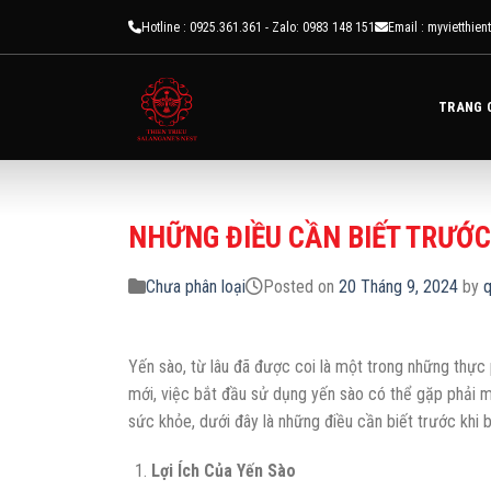
Skip
Hotline :
0925.361.361 - Zalo: 0983 148 151
Email :
myvietthie
to
content
TRANG 
NHỮNG ĐIỀU CẦN BIẾT TRƯỚC
Chưa phân loại
Posted on
20 Tháng 9, 2024
by
q
Yến sào, từ lâu đã được coi là một trong những thực 
mới, việc bắt đầu sử dụng yến sào có thể gặp phải m
sức khỏe, dưới đây là những điều cần biết trước khi b
Lợi Ích Của Yến Sào