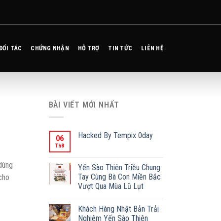
ĐỐI TÁC
CHỨNG NHẬN
HỖ TRỢ
TIN TỨC
LIÊN HỆ
BÀI VIẾT MỚI NHẤT
Hacked By Tempix 0day
06
Th8
 dùng
Yến Sào Thiên Triều Chung
Tay Cùng Bà Con Miền Bắc
cho
Vượt Qua Mùa Lũ Lụt
Khách Hàng Nhật Bản Trải
Nghiệm Yến Sào Thiên