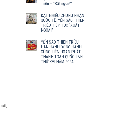
Triều – “Rất ngon!””
ĐẠT NHIỀU CHỨNG NHẬN
QUỐC TẾ, YẾN SÀO THIÊN
TRIỀU TIẾP TỤC “XUẤT
NGOẠI”
YẾN SÀO THIÊN TRIỀU
HÂN HẠNH ĐỒNG HÀNH
CÙNG LIÊN HOAN PHÁT
THANH TOÀN QUỐC LẦN
THỨ XVI NĂM 2024
 sắt,