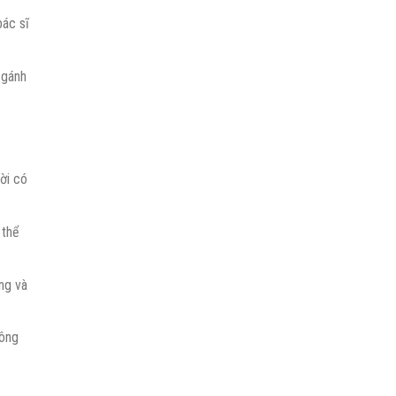
bác sĩ
 gánh
ời có
 thể
ng và
hông