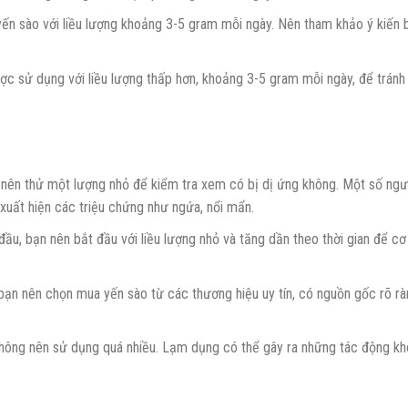
yến sào với liều lượng khoảng 3-5 gram mỗi ngày. Nên tham khảo ý kiến 
ược sử dụng với liều lượng thấp hơn, khoảng 3-5 gram mỗi ngày, để tránh
 nên thử một lượng nhỏ để kiểm tra xem có bị dị ứng không. Một số ngư
 xuất hiện các triệu chứng như ngứa, nổi mẩn.
đầu, bạn nên bắt đầu với liều lượng nhỏ và tăng dần theo thời gian để cơ
ạn nên chọn mua yến sào từ các thương hiệu uy tín, có nguồn gốc rõ rà
hông nên sử dụng quá nhiều. Lạm dụng có thể gây ra những tác động k