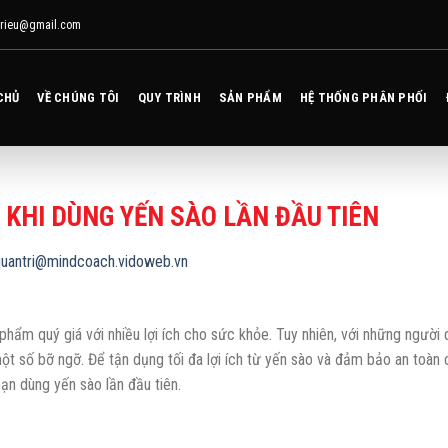
ntrieu@gmail.com
CHỦ
VỀ CHÚNG TÔI
QUY TRÌNH
SẢN PHẨM
HỆ THỐNG PHÂN PHỐI
 KHI DÙNG YẾN SÀO LẦN ĐẦU TIÊN
uantri@mindcoach.vidoweb.vn
phẩm quý giá với nhiều lợi ích cho sức khỏe. Tuy nhiên, với những người
ột số bỡ ngỡ. Để tận dụng tối đa lợi ích từ yến sào và đảm bảo an toàn 
ạn dùng yến sào lần đầu tiên.