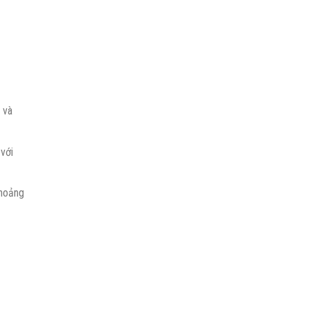
 và
với
khoảng