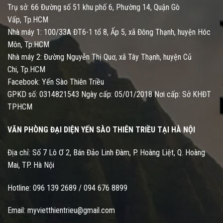
Trụ sở: 66 Đường số 51 khu phố 6, Phường 14, Quận Gò
Vấp, Tp.HCM
Nhà máy 1: 100/33A ĐT6-1 tổ 8, Ấp 5, xã Đông Thạnh, huyện Hóc
Môn, Tp.HCM
Nhà máy 2: Đường Nguyễn Thị Quơ, xã Tây Thạnh, huyện Củ
Chi, Tp.HCM
Facebook: Yến Sào Thiên Triều
GPKD số: 0314821543 Ngày cấp: 05/01/2018 Nơi cấp: Sở KHĐT
TPHCM
VĂN PHÒNG ĐẠI DIỆN YẾN SÀO THIÊN TRIỀU TẠI HÀ NỘI
Địa chỉ: Số 7 Lô Ơ 2, Bán Đảo Linh Đàm, P. Hoàng Liệt, Q. Hoàng
Mai, TP. Hà Nội
Hotline:
096 139 2689
/
094 676 8899
Email:
myvietthientrieu@gmail.com