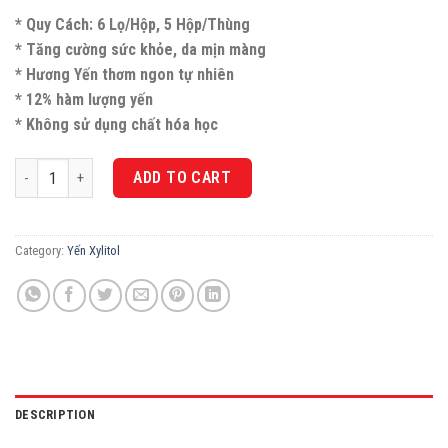
* Quy Cách: 6 Lọ/Hộp, 5 Hộp/Thùng
* Tăng cường sức khỏe, da mịn màng
* Hương Yến thơm ngon tự nhiên
* 12% hàm lượng yến
* Không sử dụng chất hóa học
Nước Yến Sào cao cấp Thiên Triều đường Xylitol 12% yến tươi (Hộp 6 Lọ)
ADD TO CART
Category:
Yến Xylitol
DESCRIPTION