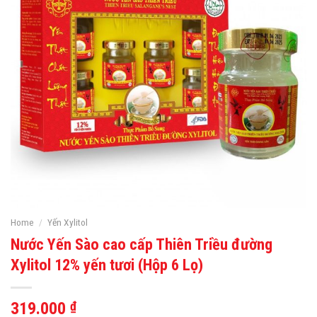
Home
/
Yến Xylitol
Nước Yến Sào cao cấp Thiên Triều đường
Xylitol 12% yến tươi (Hộp 6 Lọ)
319.000
₫