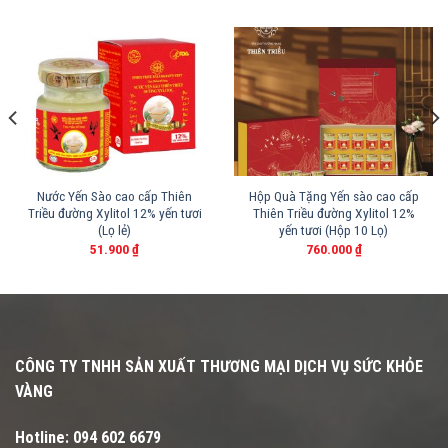
Nước Yến Sào cao cấp Thiên
Hộp Quà Tặng Yến sào cao cấp
Triều đường Xylitol 12% yến tươi
Thiên Triều đường Xylitol 12%
(Lọ lẻ)
yến tươi (Hộp 10 Lọ)
51.900
₫
760.000
₫
CÔNG TY TNHH SẢN XUẤT THƯƠNG MẠI DỊCH VỤ SỨC KHỎE
VÀNG
Hotline:
094 602 6679